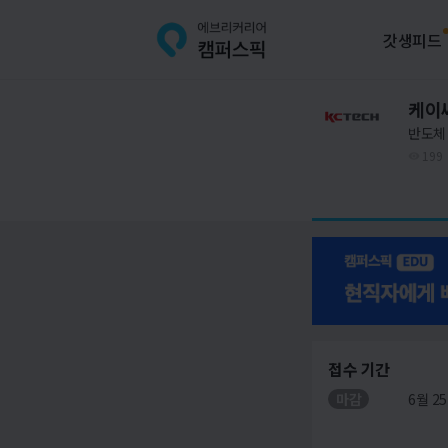
갓생피드
케이
반도체 
199
접수 기간
마감
6월 25