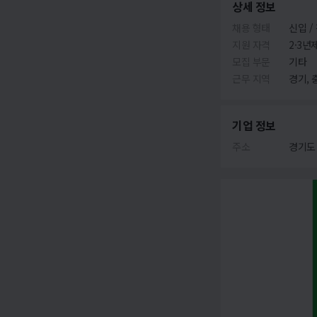
상세 정보
채용 형태
신입 /
지원 자격
2·3년
모집 부문
기타
근무 지역
경기, 
기업 정보
주소
경기도 