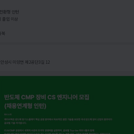
 전환형 인턴
제 졸업 이상
충북
안성시 미양면 제2공단3길 12