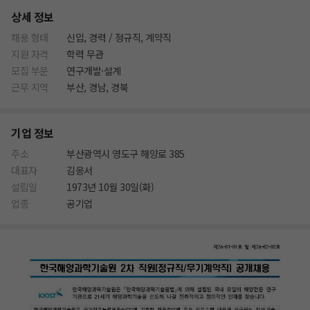
상세 정보
채용 형태
신입, 경력 / 정규직, 계약직
지원 자격
학력 무관
모집 부문
연구개발·설계
근무 지역
부산, 경남, 경북
기업 정보
주소
부산광역시 영도구 해양로 385
대표자
김옹서
설립일
1973년 10월 30일(화)
업종
공기업