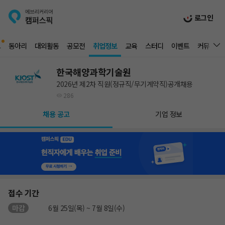
로그인
드
동아리
대외활동
공모전
취업정보
교육
스터디
이벤트
커뮤니티
한국해양과학기술원
2026년 제2차 직원(정규직/무기계약직)공개채용
286
채용 공고
기업 정보
접수 기간
마감
6월 25일(목) ~ 7월 8일(수)