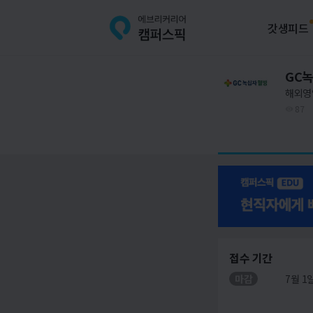
갓생피드
GC
해외영
87
접수 기간
마감
7월 1일