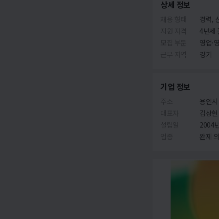
상세 정보
채용 형태
경력, 
지원 자격
4년제 
모집 부문
영업·
근무 지역
경기
기업 정보
주소
용인시 
대표자
김상현
설립일
2004년
업종
완제 