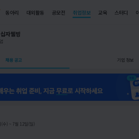
동아리
대외활동
공모전
취업정보
교육
스터디
녹십자웰빙
업
채용 공고
기업 정보
(수) ~ 7월 12일(일)