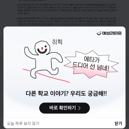
- 접수기간 : 26.07.03.(금) ~ 26.07.12.(일) 23:59 까지
비누커리어 주식회사
서울특별시 마포구 양화로 113, 5층
사업자등록번호 : 572-87-02009
직업정보제공사업 신고번호 : J1203020250012
이용약관
개인정보처리방침
커뮤니티이용규칙
공지사항
문의하기
© 에브리커리어(캠퍼스픽)
오늘 하루 보지 않기
닫기
채용사이트 바로가기
스크랩
공유
체불사업주 명단