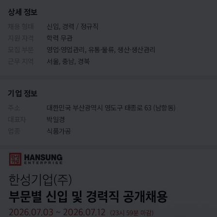
상세 정보
채용 형태
신입, 경력 / 정규직
지원 자격
학력 무관
모집 부문
영업·영업관리, 유통·물류, 생산·생산관리
근무 지역
서울, 충남, 경북
기업 정보
주소
대한민국 부산광역시 영도구 태종로 63 (남항동)
대표자
박일경
업종
식품가공