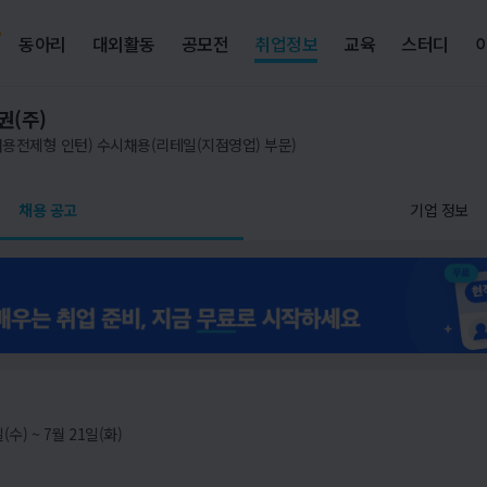
동아리
대외활동
공모전
취업정보
교육
스터디
권(주)
채용전제형 인턴) 수시채용(리테일(지점영업) 부문)
채용 공고
기업 정보
(수) ~ 7월 21일(화)