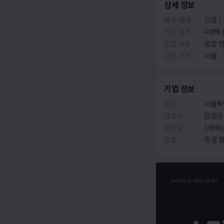
상세 정보
채용 형태
신입 /
지원 자격
4년제 
모집 부문
영업·
근무 지역
서울
기업 정보
주소
서울특
대표자
김원규
설립일
1999년
업종
증권 