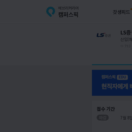
갓생피드
LS증
신입(
793
접수 기간
마감
7월 8일