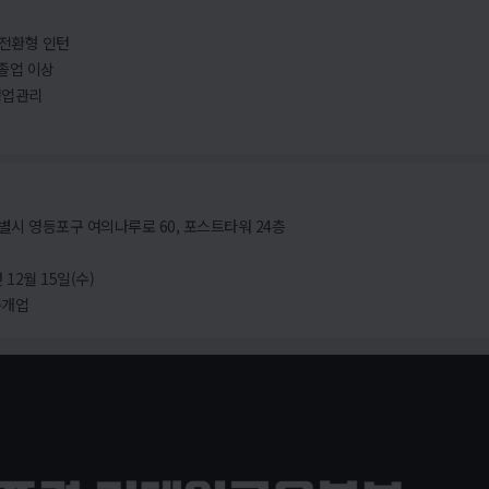
 전환형 인턴
졸업 이상
영업관리
별시 영등포구 여의나루로 60, 포스트타워 24층
 12월 15일(수)
중개업