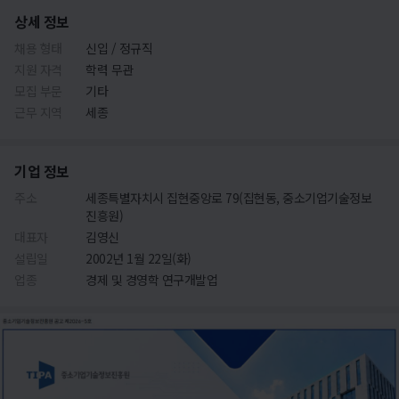
상세 정보
채용 형태
신입 / 정규직
지원 자격
학력 무관
모집 부문
기타
근무 지역
세종
기업 정보
주소
세종특별자치시 집현중앙로 79(집현동, 중소기업기술정보
진흥원)
대표자
김영신
설립일
2002년 1월 22일(화)
업종
경제 및 경영학 연구개발업